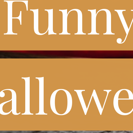
Funny
Funn
allowe
allow